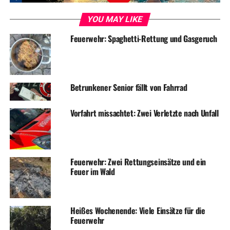
RELATED TOPICS:
BLAULICHT
NEWS
UNFALL
YOU MAY LIKE
UP NEXT
Feuerwehr: Spaghetti-Rettung und Gasgeruch
Vorfahrt missachtet: Autofahrerin verletzt
DON'T MISS
Dinosaurier sorgen für Feuerwehreinsatz
Betrunkener Senior fällt von Fahrrad
Vorfahrt missachtet: Zwei Verletzte nach Unfall
Feuerwehr: Zwei Rettungseinsätze und ein
Feuer im Wald
Heißes Wochenende: Viele Einsätze für die
Feuerwehr