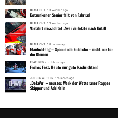
BLAULICHT
3 Wochen ago
Betrunkener Senior fällt von Fahrrad
BLAULICHT
3 Wochen ago
Vorfahrt missachtet: Zwei Verletzte nach Unfall
BLAULICHT
8 Jahren ago
Blaulicht-Tag – Spannende Einblicke – nicht nur für
die Kleinen
FEATURED
9 Jahren ago
Frohes Fest: Heute nur gute Nachrichten!
JUNGES WETTER
9 Jahren ago
„DeJaVu“ – neustes Werk der Wetteraner Rapper
Skipper und AdriNalin