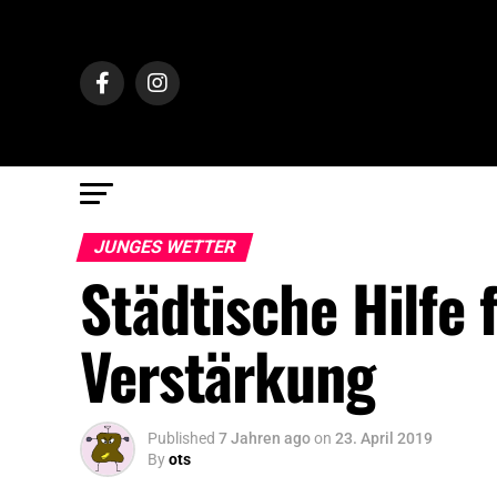
JUNGES WETTER
Städtische Hilfe f
Verstärkung
Published
7 Jahren ago
on
23. April 2019
By
ots