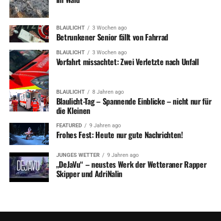
BLAULICHT
3 Wochen ago
Betrunkener Senior fällt von Fahrrad
BLAULICHT
3 Wochen ago
Vorfahrt missachtet: Zwei Verletzte nach Unfall
BLAULICHT
8 Jahren ago
Blaulicht-Tag – Spannende Einblicke – nicht nur für
die Kleinen
FEATURED
9 Jahren ago
Frohes Fest: Heute nur gute Nachrichten!
JUNGES WETTER
9 Jahren ago
„DeJaVu“ – neustes Werk der Wetteraner Rapper
Skipper und AdriNalin