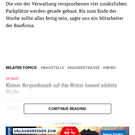
Die von der Verwaltung versprochenen vier zusätzlichen
Parkplätze werden gerade gebaut. Bis zum Ende der
Woche sollte alles fertig sein, sagte uns ein Mitarbeiter
der Baufirma.
RELATED TOPICS:
BAUSTELLE
KAISERSTRASSE
NEWS
UP NEXT
Kleiner Vorgeschmack auf den Winter kommt nächste
Woche
DON'T MISS
Sperrung Burgstraße am Donnerstag
CONTINUE READING
ADVERTISEMENT