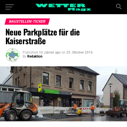
BAUSTELLEN-TICKER
Neue Parkplätze für die
Kaiserstraße
Published
10 Jahren ago
on
25. Oktober 2016
By
Redaktion