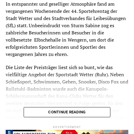
In entspannter und geselliger Atmosphäre fand am
vergangenen Wochenende der 44. Sportehrentag der
Stadt Wetter und des Stadtverbandes für Leibesübungen
(SfL) statt. Unbeeindruckt von Sturm Sabine zog es
zahlreiche Besucherinnen und Besucher in die
vollbesetzte Elbschehalle in Wengern, um dort die
erfolgreichsten Sportlerinnen und Sportler des
vergangenen Jahres zu ehren.
Die Liste der Preisträger liest sich so bunt, wie das
vielfältige Angebot der Sportstadt Wetter (Ruhr). Neben
Schießsport, Schwimmen, Gehen, Snooker, Disco Fox und
Rollstuhl-Badminton wurde auch die Kanupolo-
Schülermannschaft des Kanu-Clubs Wetter für den
zweiten deutschen Meistertitel in Folge geehrt, für den
sie auch den diesjährigen Sonderpreis erhielt. Trainer
CONTINUE READING
Marc Terstegge durfte sich gemeinsam mit seinem Team
über die Auszeichnung, die ihm von Bürgermeister Frank
ADVERTISEMENT
Hasenberg und Mike Dickmann, Vorsitzender des SfL,