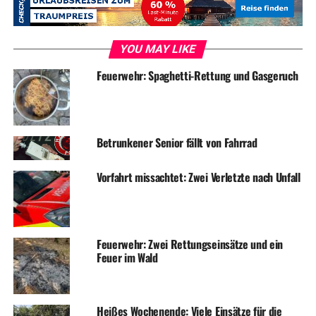
überreicht wurde, freuen. Ebenfalls geehrt wurden
diejenigen, die im vergangenen Jahr das Deutsche
Sportabzeichen zum fünfzehnten, zwanzigsten und in
YOU MAY LIKE
einem Fall sogar zum vierzigsten Mal errungen haben.
Feuerwehr: Spaghetti-Rettung und Gasgeruch
Außerdem wurde die Sportehrennadel der Stadt Wetter
an Petra und Salvatore Faro vom Schützenverein
Wengern sowie an Annette Volp vom TuS Grundschöttel
verliehen.
Betrunkener Senior fällt von Fahrrad
Vorfahrt missachtet: Zwei Verletzte nach Unfall
Feuerwehr: Zwei Rettungseinsätze und ein
Feuer im Wald
Bürgermeister Frank Hasenberg (l.) und Mike Dickmann (r., Vorsitzender
des SfL) ehrten Annette Volp, Petra Faro und Salvatore Faro (von r. nach
Heißes Wochenende: Viele Einsätze für die