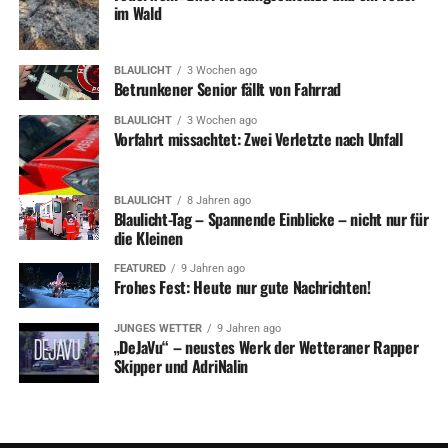
im Wald
BLAULICHT
3 Wochen ago
Betrunkener Senior fällt von Fahrrad
BLAULICHT
3 Wochen ago
Vorfahrt missachtet: Zwei Verletzte nach Unfall
BLAULICHT
8 Jahren ago
Blaulicht-Tag – Spannende Einblicke – nicht nur für
die Kleinen
FEATURED
9 Jahren ago
Frohes Fest: Heute nur gute Nachrichten!
JUNGES WETTER
9 Jahren ago
„DeJaVu“ – neustes Werk der Wetteraner Rapper
Skipper und AdriNalin