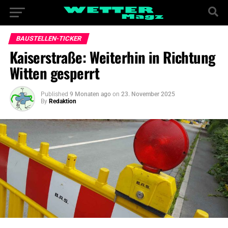
BAUSTELLEN-TICKER
Kaiserstraße: Weiterhin in Richtung
Witten gesperrt
Published
9 Monaten ago
on
23. November 2025
By
Redaktion