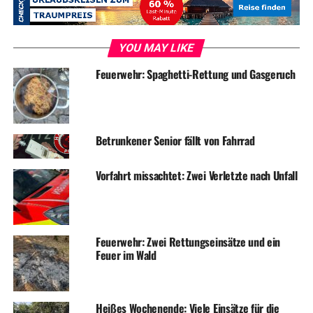
RELATED TOPICS:
BLAULICHT
NEWS
VERKEHR
UP NEXT
YOU MAY LIKE
Feuer in Bauernhaus
Feuerwehr: Spaghetti-Rettung und Gasgeruch
DON'T MISS
Einbruch in Einfamilienhaus
Betrunkener Senior fällt von Fahrrad
Vorfahrt missachtet: Zwei Verletzte nach Unfall
Feuerwehr: Zwei Rettungseinsätze und ein
Feuer im Wald
Heißes Wochenende: Viele Einsätze für die