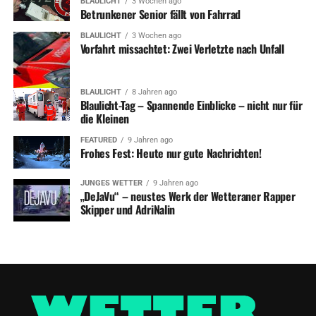
BLAULICHT
3 Wochen ago
Zeitung schickt Stadt-Vize ins Exil
Betrunkener Senior fällt von Fahrrad
BLAULICHT
3 Wochen ago
Vorfahrt missachtet: Zwei Verletzte nach Unfall
BLAULICHT
8 Jahren ago
Blaulicht-Tag – Spannende Einblicke – nicht nur für
die Kleinen
FEATURED
9 Jahren ago
Frohes Fest: Heute nur gute Nachrichten!
JUNGES WETTER
9 Jahren ago
„DeJaVu“ – neustes Werk der Wetteraner Rapper
Skipper und AdriNalin