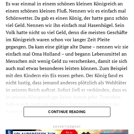
Es war einmal in einem schönen kleinen Königreich an
einem schönen kleinen Fluß. Nennen wir es einfach mal
Schönwetter. Da gab es einen König, der hatte ganz schön
viel Geld. Nennen wir ihn einfach mal Hasenhügel. Sein
Volk hatte nicht so viel Geld, denn die meisten Geschäfte
im Königreich waren schon vor langer Zeit Pleite
gegangen. Da kam eine gütige alte Dame – nennen wir sie
einfach mal Oma Holland – und begann Lebensmittel an
Menschen mit wenig Geld zu verschenken, damit sie sich
auch mal etwas besonderes leisten können. Zum Beispiel
mit den Kindern ein Eis essen gehen. Der König fand es
nicht lustig, dass jemand anderes plötzlich als Wohltäter
in seinem Reich auftrat. Sofort ließ er verkünden, dass es
in seinem Königreich gar keine Armut gebe. Trotzdem
ließ er sich noch am gleichen Tag zum Schirmherr der
Armenspeisung ernennen.
CONTINUE READING
Eines schönen Tages dann passierte, was passieren
ADVERTISEMENT
musste. Einer der altersschwachen Kühlschränke in Oma