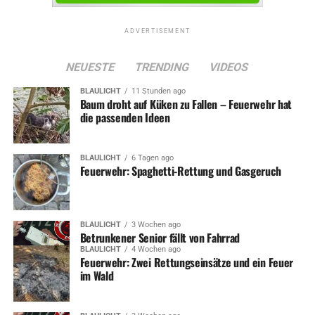
Schlosses geht.
Die Kinder hatten viel aus dieser Begegnung gelernt. Sie
ADVERTISEMENT
versprachen, wenn sie einmal erfolgreich und
wohlhabend sein sollten, immer auch an die Menschen
NEUESTE
TRENDING
VIDEOS
zu denken, die nicht so viel Geld haben.
BLAULICHT
11 Stunden ago
Baum droht auf Küken zu Fallen – Feuerwehr hat
Und wenn sie nicht gestorben sind… 😉
die passenden Ideen
BLAULICHT
6 Tagen ago
ADVERTISEMENT
Feuerwehr: Spaghetti-Rettung und Gasgeruch
Dieses Märchen basiert auf einer wahren Geschichte. Alle
Akteure sind aber frei erfunden. Ähnlichkeit mit
lebenden Personen wäre rein zufällig.
BLAULICHT
3 Wochen ago
Betrunkener Senior fällt von Fahrrad
BLAULICHT
4 Wochen ago
Feuerwehr: Zwei Rettungseinsätze und ein Feuer
im Wald
RELATED TOPICS:
KOLUMNE
POLITIK
DON'T MISS