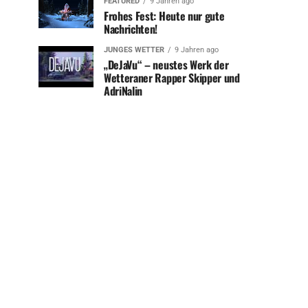
FEATURED
9 Jahren ago
Frohes Fest: Heute nur gute
Nachrichten!
JUNGES WETTER
9 Jahren ago
„DeJaVu“ – neustes Werk der
Wetteraner Rapper Skipper und
AdriNalin