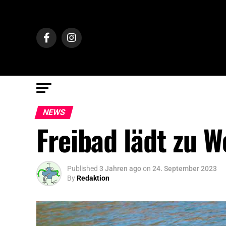
NEWS
Freibad lädt zu 
Published
3 Jahren ago
on
24. September 2023
By
Redaktion