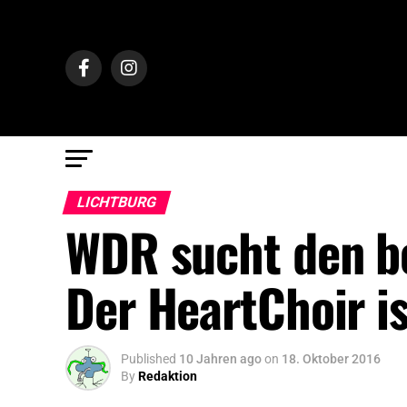
LICHTBURG
WDR sucht den b
Der HeartChoir is
Published
10 Jahren ago
on
18. Oktober 2016
By
Redaktion