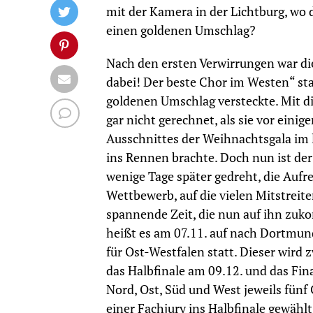
mit der Kamera in der Lichtburg, wo 
einen goldenen Umschlag?
Nach den ersten Verwirrungen war die
dabei! Der beste Chor im Westen“ sta
goldenen Umschlag versteckte. Mit die
gar nicht gerechnet, als sie vor ein
Ausschnittes der Weihnachtsgala im 
ins Rennen brachte. Doch nun ist de
wenige Tage später gedreht, die Aufre
Wettbewerb, auf die vielen Mitstreit
spannende Zeit, die nun auf ihn zukom
heißt es am 07.11. auf nach Dortmund
für Ost-Westfalen statt. Dieser wird 
das Halbfinale am 09.12. und das Fin
Nord, Ost, Süd und West jeweils fün
einer Fachjury ins Halbfinale gewähl