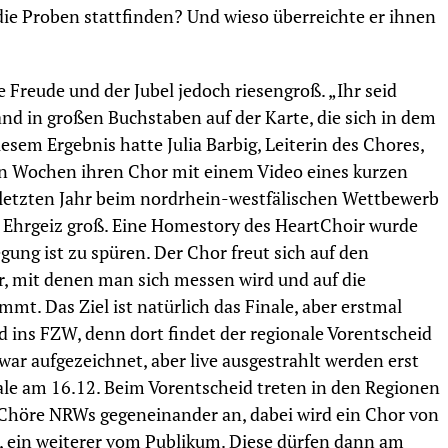
die Proben stattfinden? Und wieso überreichte er ihnen
 Freude und der Jubel jedoch riesengroß. „Ihr seid
nd in großen Buchstaben auf der Karte, die sich in dem
sem Ergebnis hatte Julia Barbig, Leiterin des Chores,
igen Wochen ihren Chor mit einem Video eines kurzen
letzten Jahr beim nordrhein-westfälischen Wettbewerb
r Ehrgeiz groß. Eine Homestory des HeartChoir wurde
gung ist zu spüren. Der Chor freut sich auf den
er, mit denen man sich messen wird und auf die
mt. Das Ziel ist natürlich das Finale, aber erstmal
 ins FZW, denn dort findet der regionale Vorentscheid
zwar aufgezeichnet, aber live ausgestrahlt werden erst
ale am 16.12. Beim Vorentscheid treten in den Regionen
f Chöre NRWs gegeneinander an, dabei wird ein Chor von
t, ein weiterer vom Publikum. Diese dürfen dann am