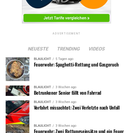
ADVERTISEMENT
NEUESTE
TRENDING
VIDEOS
BLAULICHT
5 Tagen ago
Feuerwehr: Spaghetti-Rettung und Gasgeruch
BLAULICHT
3 Wochen ago
Betrunkener Senior fällt von Fahrrad
BLAULICHT
3 Wochen ago
Vorfahrt missachtet: Zwei Verletzte nach Unfall
BLAULICHT
3 Wochen ago
Feuerwehr: Zwei Rettungseinsätze und ein Feuer