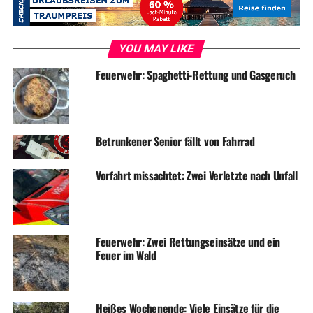
RELATED TOPICS:
BLAULICHT
NEWS
UNFALL
UP NEXT
YOU MAY LIKE
Gans blöder Unfall – Feuerwehr und andere helfen
Feuerwehr: Spaghetti-Rettung und Gasgeruch
DON'T MISS
Seniorin bei Unfall verletzt
Betrunkener Senior fällt von Fahrrad
Vorfahrt missachtet: Zwei Verletzte nach Unfall
Feuerwehr: Zwei Rettungseinsätze und ein
Feuer im Wald
Heißes Wochenende: Viele Einsätze für die