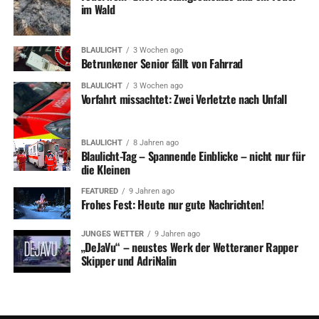
im Wald
BLAULICHT
3 Wochen ago
Betrunkener Senior fällt von Fahrrad
BLAULICHT
3 Wochen ago
Vorfahrt missachtet: Zwei Verletzte nach Unfall
BLAULICHT
8 Jahren ago
Blaulicht-Tag – Spannende Einblicke – nicht nur für
die Kleinen
FEATURED
9 Jahren ago
Frohes Fest: Heute nur gute Nachrichten!
JUNGES WETTER
9 Jahren ago
„DeJaVu“ – neustes Werk der Wetteraner Rapper
Skipper und AdriNalin