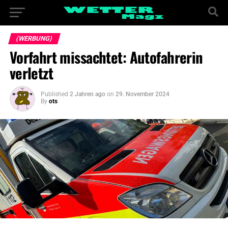
(WERBUNG)
Vorfahrt missachtet: Autofahrerin
verletzt
Published
2 Jahren ago
on
29. November 2024
By
ots