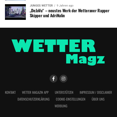
JUNGES WETTER
9 Jahren ago
„DeJaVu“ – neustes Werk der Wetteraner Rapper
Skipper und AdriNalin
KONTAKT
WETTER MAGAZIN APP
UNTERSTÜTZEN
IMPRESSUM / DISCLAIMER
DATENSCHUTZERKLÄRUNG
COOKIE-EINSTELLUNGEN
ÜBER UNS
WERBUNG