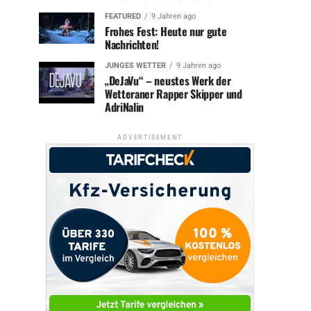
FEATURED
9 Jahren ago
Frohes Fest: Heute nur gute
Nachrichten!
JUNGES WETTER
9 Jahren ago
„DeJaVu“ – neustes Werk der
Wetteraner Rapper Skipper und
AdriNalin
ADVERTISEMENT