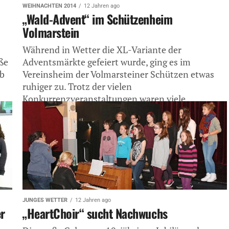
WEIHNACHTEN 2014
12 Jahren ago
„Wald-Advent“ im Schützenheim
Volmarstein
Während in Wetter die XL-Variante der
ße
Adventsmärkte gefeiert wurde, ging es im
ab
Vereinsheim der Volmarsteiner Schützen etwas
ruhiger zu. Trotz der vielen
Konkurrenzveranstaltungen waren viele
Besucher...
JUNGES WETTER
12 Jahren ago
er
„HeartChoir“ sucht Nachwuchs