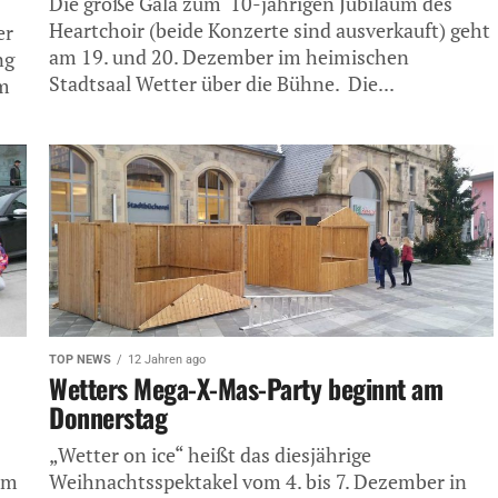
Die große Gala zum 10-jährigen Jubiläum des
Heartchoir (beide Konzerte sind ausverkauft) geht
er
am 19. und 20. Dezember im heimischen
ng
Stadtsaal Wetter über die Bühne. Die...
im
TOP NEWS
12 Jahren ago
Wetters Mega-X-Mas-Party beginnt am
Donnerstag
„Wetter on ice“ heißt das diesjährige
am
Weihnachtsspektakel vom 4. bis 7. Dezember in