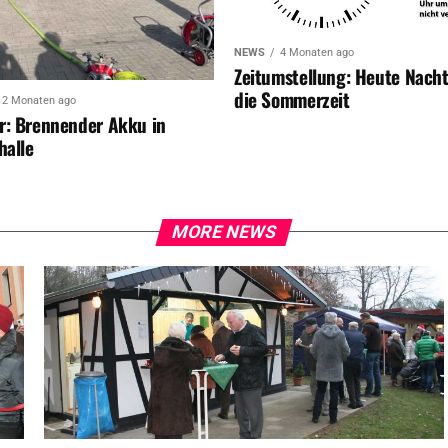
NEWS
4 Monaten ago
Zeitumstellung: Heute Nach
die Sommerzeit
2 Monaten ago
r: Brennender Akku in
halle
MORE NEWS