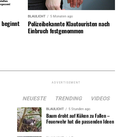
BLAULICHT
5 Monaten ago
t beginnt
Polizeibekannte Klautouristen nach
Einbruch festgenommen
ADVERTISEMENT
NEUESTE
TRENDING
VIDEOS
BLAULICHT
5 Stunden ago
Baum droht auf Küken zu Fallen –
Feuerwehr hat die passenden Ideen