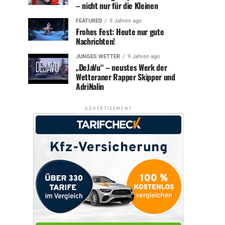
– nicht nur für die Kleinen
FEATURED
9 Jahren ago
Frohes Fest: Heute nur gute
Nachrichten!
JUNGES WETTER
9 Jahren ago
„DeJaVu“ – neustes Werk der
Wetteraner Rapper Skipper und
AdriNalin
ADVERTISEMENT