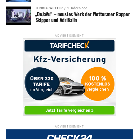
JUNGES WETTER
9 Jahren ago
„DeJaVu“ – neustes Werk der Wetteraner Rapper
Skipper und AdriNalin
ADVERTISEMENT
ADVERTISEMENT