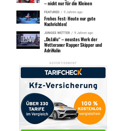
– nicht nur für die Kleinen
FEATURED
9 Jahren ago
Frohes Fest: Heute nur gute
Nachrichten!
JUNGES WETTER
9 Jahren ago
„DeJaVu“ – neustes Werk der
Wetteraner Rapper Skipper und
AdriNalin
ADVERTISEMENT