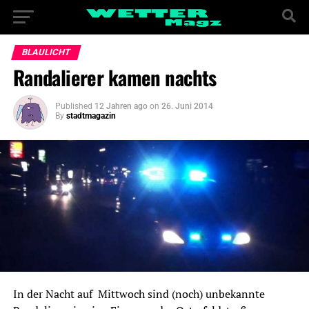
BLAULICHT
Randalierer kamen nachts
Published
12 Jahren ago
on
26. Juni 2014
By
stadtmagazin
In der Nacht auf Mittwoch sind (noch) unbekannte