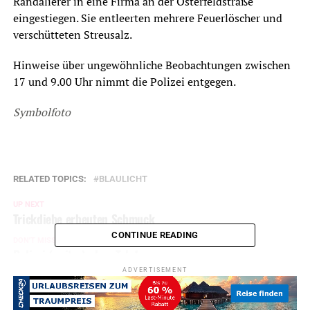
Randalierer in eine Firma an der Osterfeldstraße
eingestiegen. Sie entleerten mehrere Feuerlöscher und
verschütteten Streusalz.
Hinweise über ungewöhnliche Beobachtungen zwischen
17 und 9.00 Uhr nimmt die Polizei entgegen.
Symbolfoto
RELATED TOPICS:
BLAULICHT
UP NEXT
Trickdiebe erbeuten Schmuck
CONTINUE READING
DON'T MISS
Polizei (weiter) ohne Telefon
ADVERTISEMENT