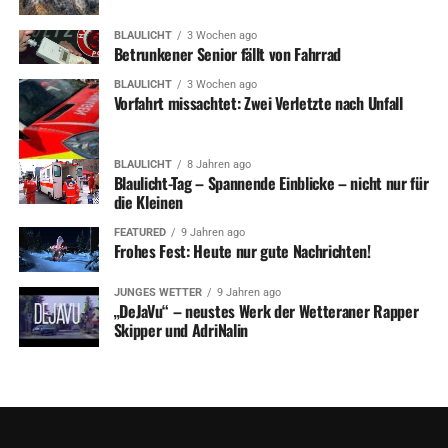
BLAULICHT
3 Wochen ago
Betrunkener Senior fällt von Fahrrad
BLAULICHT
3 Wochen ago
Vorfahrt missachtet: Zwei Verletzte nach Unfall
BLAULICHT
8 Jahren ago
Blaulicht-Tag – Spannende Einblicke – nicht nur für
die Kleinen
FEATURED
9 Jahren ago
Frohes Fest: Heute nur gute Nachrichten!
JUNGES WETTER
9 Jahren ago
„DeJaVu“ – neustes Werk der Wetteraner Rapper
Skipper und AdriNalin