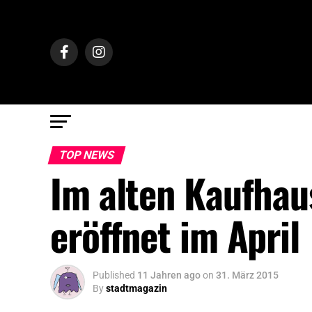
TOP NEWS
Im alten Kaufhau
eröffnet im April
Published
11 Jahren ago
on
31. März 2015
By
stadtmagazin