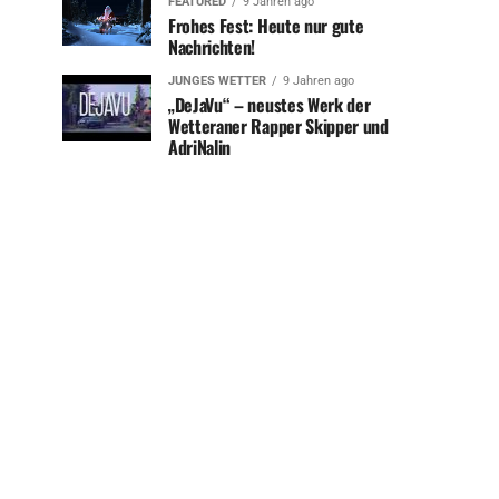
FEATURED
9 Jahren ago
Frohes Fest: Heute nur gute
Nachrichten!
JUNGES WETTER
9 Jahren ago
„DeJaVu“ – neustes Werk der
Wetteraner Rapper Skipper und
AdriNalin