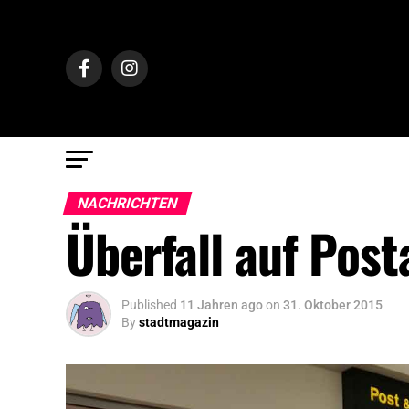
NACHRICHTEN
Überfall auf Pos
Published
11 Jahren ago
on
31. Oktober 2015
By
stadtmagazin