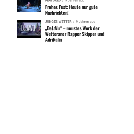
FEATURED
9 Jahren ago
Frohes Fest: Heute nur gute
Nachrichten!
JUNGES WETTER
9 Jahren ago
„DeJaVu“ – neustes Werk der
Wetteraner Rapper Skipper und
AdriNalin