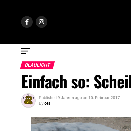
BLAULICHT
Einfach so: Sche
Published
9 Jahren ago
on
10. Februar 2017
By
ots