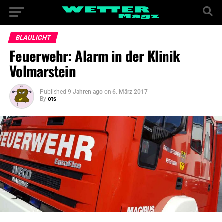
BLAULICHT
Feuerwehr: Alarm in der Klinik
Volmarstein
Published
9 Jahren ago
on
6. März 2017
By
ots