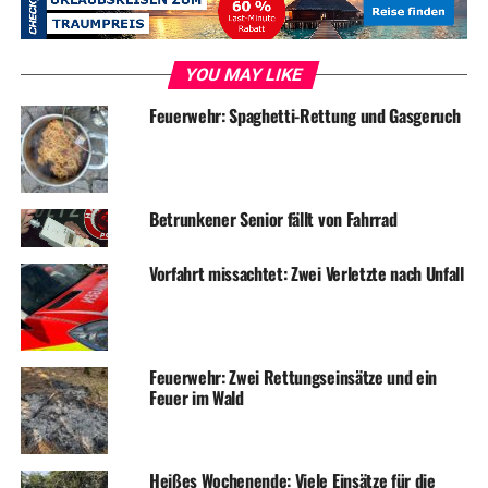
ADVERTISEMENT
RELATED TOPICS:
BLAULICHT
FEUERWEHR
NEWS
YOU MAY LIKE
UP NEXT
Feuerwehr: Spaghetti-Rettung und Gasgeruch
Auto aufgebockt und Räder geklaut
DON'T MISS
Mehrere Autos beschädigt und Wertsachen geklaut
Betrunkener Senior fällt von Fahrrad
Vorfahrt missachtet: Zwei Verletzte nach Unfall
Feuerwehr: Zwei Rettungseinsätze und ein
Feuer im Wald
Heißes Wochenende: Viele Einsätze für die