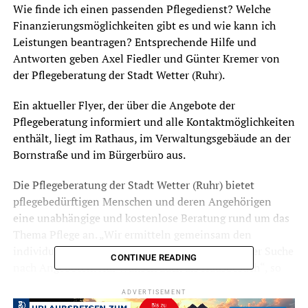
Wie finde ich einen passenden Pflegedienst? Welche
Finanzierungsmöglichkeiten gibt es und wie kann ich
Leistungen beantragen? Entsprechende Hilfe und
Antworten geben Axel Fiedler und Günter Kremer von
der Pflegeberatung der Stadt Wetter (Ruhr).
Ein aktueller Flyer, der über die Angebote der
Pflegeberatung informiert und alle Kontaktmöglichkeiten
enthält, liegt im Rathaus, im Verwaltungsgebäude an der
Bornstraße und im Bürgerbüro aus.
Die Pflegeberatung der Stadt Wetter (Ruhr) bietet
pflegebedürftigen Menschen und deren Angehörigen
eine unabhängige und kostenlose Beratung rund um das
Thema Pflege an. „Wir ermitteln gemeinsam den
individuellen Hilfebedarf und unterstützen bei der Suche
CONTINUE READING
nach Angeboten. Auf Wunsch auch als Hausbesuch“, so
Axel Fiedler, Seniorenbeauftragter der Stadt Wetter.
ADVERTISEMENT