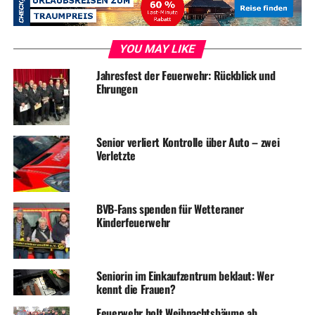
Eine optimale Betreuung mit individuellen notwendigen
Hilfen vorzubereiten und zu organisieren ist für
pflegebedürftige Menschen und ihre Angehörigen
YOU MAY LIKE
vielfach sehr belastend. Mitunter nehmen sie Leistungen
gar nicht in Anspruch, weil der Überblick über die
Jahresfest der Feuerwehr: Rückblick und
Ehrungen
vielschichtigen Angebote fehlt. Demgegenüber kann eine
professionelle Pflegeberatung die Orientierung
verbessern und bei Bedarf dazu beitragen, medizinische,
Senior verliert Kontrolle über Auto – zwei
pflegerische, soziale und hauswirtschaftliche Hilfen unter
Verletzte
Berücksichtigung der jeweiligen Lebenssituation zu
koordinieren.
„Unser Ziel ist es, durch eine persönliche Beratung und
BVB-Fans spenden für Wetteraner
Kinderfeuerwehr
Unterstützung sicherzustellen, dass die Menschen
möglichst lange in ihren eigenen vier Wänden leben
können“, so Fiedler.
Seniorin im Einkaufzentrum beklaut: Wer
kennt die Frauen?
ADVERTISEMENT
Feuerwehr holt Weihnachtsbäume ab