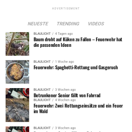
Stadt Wetter (Ruhr).
ADVERTISEMENT
NEUESTE
TRENDING
VIDEOS
ADVERTISEMENT
BLAULICHT
4 Tagen ago
Baum droht auf Küken zu Fallen – Feuerwehr hat
RELATED TOPICS:
GESUNDHEIT
SENIOREN
SOZIALES
die passenden Ideen
UP NEXT
Turnhallen und Bäder in den Osterferien geschlossen
BLAULICHT
1 Woche ago
Feuerwehr: Spaghetti-Rettung und Gasgeruch
DON'T MISS
Personalversammlung: Stadtverwaltung am Mittwoch ab 13
Uhr geschlossen
BLAULICHT
3 Wochen ago
Betrunkener Senior fällt von Fahrrad
BLAULICHT
4 Wochen ago
Feuerwehr: Zwei Rettungseinsätze und ein Feuer
im Wald
BLAULICHT
3 Wochen ago