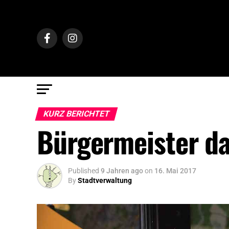
KURZ BERICHTET
Bürgermeister da
Published
9 Jahren ago
on
16. Mai 2017
By
Stadtverwaltung