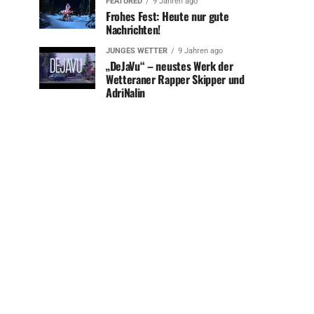
FEATURED
9 Jahren ago
Frohes Fest: Heute nur gute
Nachrichten!
JUNGES WETTER
9 Jahren ago
„DeJaVu“ – neustes Werk der
Wetteraner Rapper Skipper und
AdriNalin