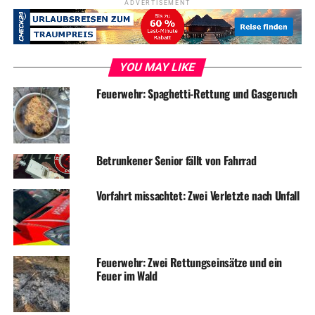
ADVERTISEMENT
Symbolfoto / Archiv
YOU MAY LIKE
Feuerwehr: Spaghetti-Rettung und Gasgeruch
ADVERTISEMENT
RELATED TOPICS:
BLAULICHT
NEWS
UP NEXT
Betrunkener Senior fällt von Fahrrad
Einbruch in Einfamilienhaus
DON'T MISS
Vorfahrt missachtet: Zwei Verletzte nach Unfall
Zeitumstellung: Sommerzeit endet in der Nacht auf
Sonntag
Feuerwehr: Zwei Rettungseinsätze und ein
Feuer im Wald