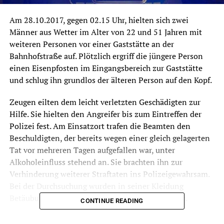
Am 28.10.2017, gegen 02.15 Uhr, hielten sich zwei
Männer aus Wetter im Alter von 22 und 51 Jahren mit
weiteren Personen vor einer Gaststätte an der
Bahnhofstraße auf. Plötzlich ergriff die jüngere Person
einen Eisenpfosten im Eingangsbereich zur Gaststätte
und schlug ihn grundlos der älteren Person auf den Kopf.
Zeugen eilten dem leicht verletzten Geschädigten zur
Hilfe. Sie hielten den Angreifer bis zum Eintreffen der
Polizei fest. Am Einsatzort trafen die Beamten den
Beschuldigten, der bereits wegen einer gleich gelagerten
Tat vor mehreren Tagen aufgefallen war, unter
Alkoholeinfluss stehend an. Sie brachten ihn zur
Verhinderung weiterer Straftaten ins Polizeigewahrsam.
Bei der Durchsuchung wurden in seiner Kleidung
Betäubungsmittel aufgefunden und sichergestellt.
CONTINUE READING