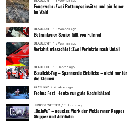
BLAULICHT
3 Wochen ago
Feuerwehr: Zwei Rettungseinsätze und ein Feuer
im Wald
BLAULICHT
3 Wochen ago
Betrunkener Senior fällt von Fahrrad
BLAULICHT
3 Wochen ago
Vorfahrt missachtet: Zwei Verletzte nach Unfall
BLAULICHT
8 Jahren ago
Blaulicht-Tag – Spannende Einblicke – nicht nur für
die Kleinen
FEATURED
9 Jahren ago
Frohes Fest: Heute nur gute Nachrichten!
JUNGES WETTER
9 Jahren ago
„DeJaVu“ – neustes Werk der Wetteraner Rapper
Skipper und AdriNalin