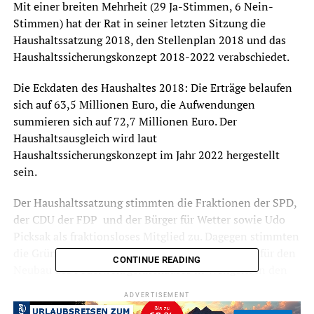
Mit einer breiten Mehrheit (29 Ja-Stimmen, 6 Nein-
Stimmen) hat der Rat in seiner letzten Sitzung die
Haushaltssatzung 2018, den Stellenplan 2018 und das
Haushaltssicherungskonzept 2018-2022 verabschiedet.
Die Eckdaten des Haushaltes 2018: Die Erträge belaufen
sich auf 63,5 Millionen Euro, die Aufwendungen
summieren sich auf 72,7 Millionen Euro. Der
Haushaltsausgleich wird laut
Haushaltssicherungskonzept im Jahr 2022 hergestellt
sein.
Der Haushaltssatzung stimmten die Fraktionen der SPD,
der CDU der FDP und der Bürger für Wetter sowie Udo
Picksak als fraktionsloses Mitglied zu. Dagegen stimmten
die Grünen und die CSR. 1,6 Millionen Euro sind für den
CONTINUE READING
Neubau des Feuerwehrgerätehauses in Wengern in den
Haushalt 2018 eingestellt. Diesen Beschluss nahm eine
ADVERTISEMENT
große Delegation der Feuerwehr unter den Zuschauern