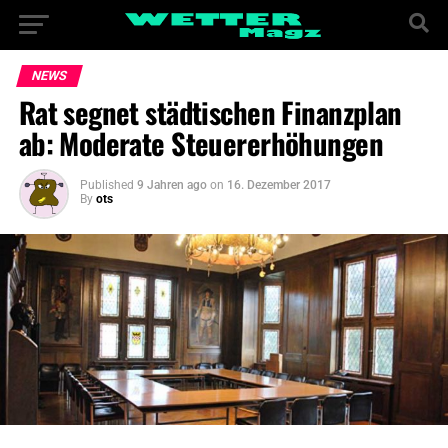
NEWS
Rat segnet städtischen Finanzplan
ab: Moderate Steuererhöhungen
Published
9 Jahren ago
on
16. Dezember 2017
By
ots