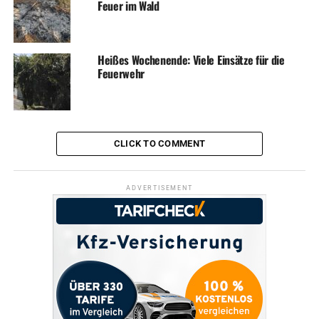
Feuer im Wald
RELATED TOPICS:
FINANZEN
NEWS
POLITIK
UP NEXT
Wohnungseinbruch in Mehrfamilienhaus
Heißes Wochenende: Viele Einsätze für die
Feuerwehr
DON'T MISS
Samstag: Volmarsteiner Advent
CLICK TO COMMENT
ADVERTISEMENT