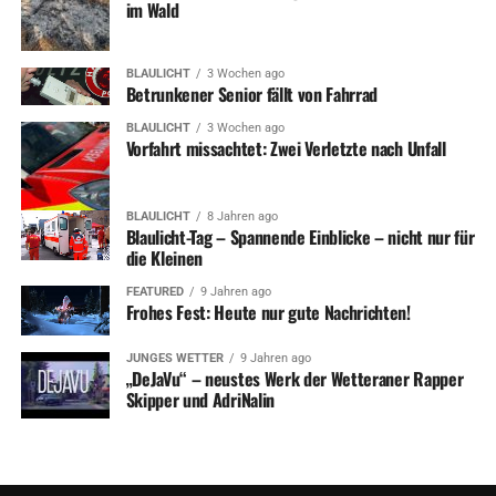
im Wald
BLAULICHT
3 Wochen ago
Betrunkener Senior fällt von Fahrrad
BLAULICHT
3 Wochen ago
Vorfahrt missachtet: Zwei Verletzte nach Unfall
BLAULICHT
8 Jahren ago
Blaulicht-Tag – Spannende Einblicke – nicht nur für
die Kleinen
FEATURED
9 Jahren ago
Frohes Fest: Heute nur gute Nachrichten!
JUNGES WETTER
9 Jahren ago
„DeJaVu“ – neustes Werk der Wetteraner Rapper
Skipper und AdriNalin