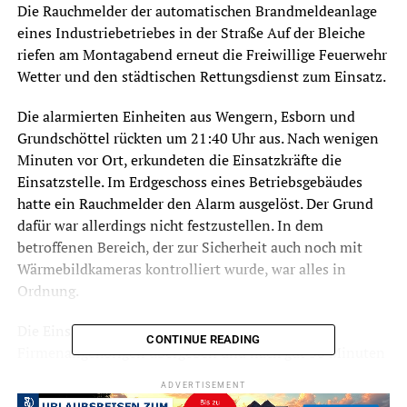
Die Rauchmelder der automatischen Brandmeldeanlage
eines Industriebetriebes in der Straße Auf der Bleiche
riefen am Montagabend erneut die Freiwillige Feuerwehr
Wetter und den städtischen Rettungsdienst zum Einsatz.
Die alarmierten Einheiten aus Wengern, Esborn und
Grundschöttel rückten um 21:40 Uhr aus. Nach wenigen
Minuten vor Ort, erkundeten die Einsatzkräfte die
Einsatzstelle. Im Erdgeschoss eines Betriebsgebäudes
hatte ein Rauchmelder den Alarm ausgelöst. Der Grund
dafür war allerdings nicht festzustellen. In dem
betroffenen Bereich, der zur Sicherheit auch noch mit
Wärmebildkameras kontrolliert wurde, war alles in
Ordnung.
Die Einsatzstelle wurde einem anwesenden
CONTINUE READING
Firmenangehörigen übergeben und nach gut 30 Minuten
konnten alle Kräfte wieder zu ihren Standorten
ADVERTISEMENT
einrücken.