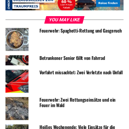
YOU MAY LIKE
Symbolfoto / Archiv
Feuerwehr: Spaghetti-Rettung und Gasgeruch
ADVERTISEMENT
Betrunkener Senior fällt von Fahrrad
RELATED TOPICS:
BLAULICHT
FEUERWEHR
NEWS
Vorfahrt missachtet: Zwei Verletzte nach Unfall
UP NEXT
Zeugen beobachten zahnlosen Einbrecher in Wengern
DON'T MISS
Einbruchversuch in Sanitärfirma
Feuerwehr: Zwei Rettungseinsätze und ein
Feuer im Wald
Heißes Wochenende: Viele Einsätze für die