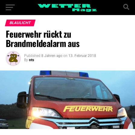
BLAULICHT
Feuerwehr rückt zu
Brandmeldealarm aus
Published
8 Jahren ago
on
13. Februar 2018
By
ots