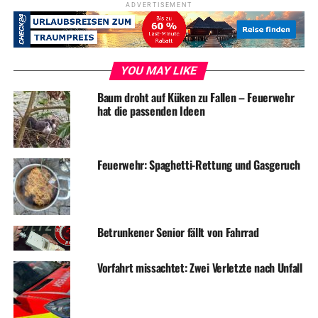
ADVERTISEMENT
ADVERTISEMENT
RELATED TOPICS:
BLAULICHT
FEUERWEHR
NEWS
YOU MAY LIKE
UP NEXT
Baum droht auf Küken zu Fallen – Feuerwehr
Feuerwehr am Dienstag dreimal im Einsatz
hat die passenden Ideen
DON'T MISS
Einbrechen war gestern – Diebe treten Tür ein
Feuerwehr: Spaghetti-Rettung und Gasgeruch
Betrunkener Senior fällt von Fahrrad
Vorfahrt missachtet: Zwei Verletzte nach Unfall