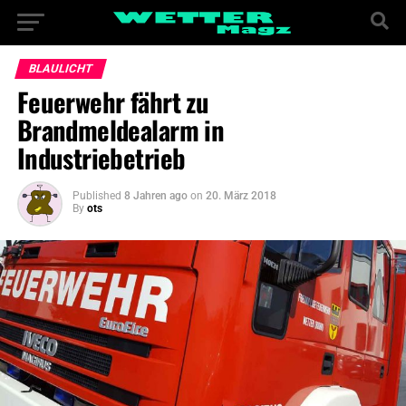
BLAULICHT
Feuerwehr fährt zu
Brandmeldealarm in
Industriebetrieb
Published
8 Jahren ago
on
20. März 2018
By
ots