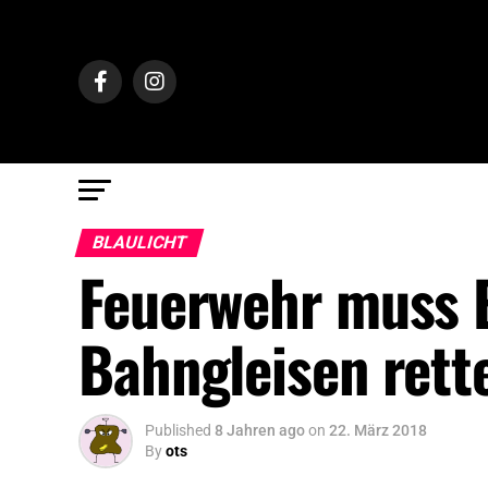
BLAULICHT
Feuerwehr muss 
Bahngleisen rett
Published
8 Jahren ago
on
22. März 2018
By
ots