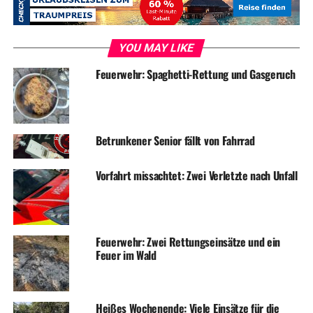
UP NEXT
Feuerwehr dreimal im Einsatz: Person von Zug erfasst und
kleinere Hilfeleistungen
YOU MAY LIKE
DON'T MISS
Feuerwehr: Spaghetti-Rettung und Gasgeruch
Kaputte Spülmaschine sorgt für Feuerwehreinsatz
Betrunkener Senior fällt von Fahrrad
Vorfahrt missachtet: Zwei Verletzte nach Unfall
Feuerwehr: Zwei Rettungseinsätze und ein
Feuer im Wald
Heißes Wochenende: Viele Einsätze für die