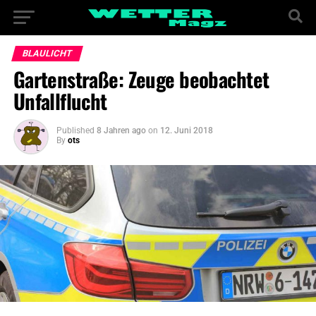
BLAULICHT
Gartenstraße: Zeuge beobachtet
Unfallflucht
Published
8 Jahren ago
on
12. Juni 2018
By
ots