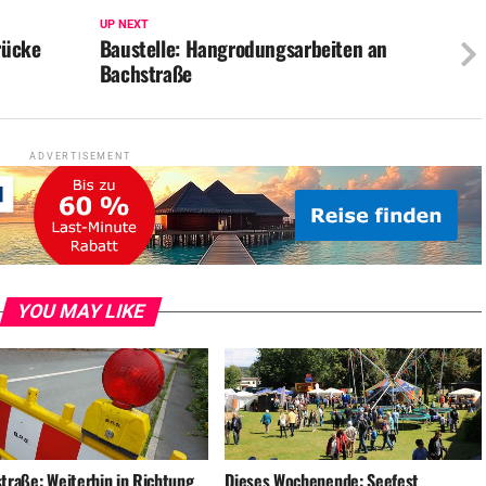
UP NEXT
rücke
Baustelle: Hangrodungsarbeiten an
Bachstraße
ADVERTISEMENT
YOU MAY LIKE
straße: Weiterhin in Richtung
Dieses Wochenende: Seefest