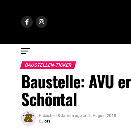
BAUSTELLEN-TICKER
Baustelle: AVU e
Schöntal
Published
8 Jahren ago
on
5. August 2018
By
ots