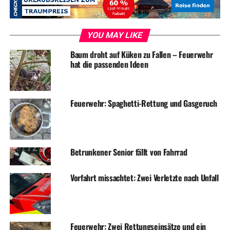
Einbrecher beschädigen Zufahrtstore auf Firmengelände
DON'T MISS
Polizei findet geklauten Motorroller
YOU MAY LIKE
Baum droht auf Küken zu Fallen – Feuerwehr
hat die passenden Ideen
Feuerwehr: Spaghetti-Rettung und Gasgeruch
Betrunkener Senior fällt von Fahrrad
Vorfahrt missachtet: Zwei Verletzte nach Unfall
Feuerwehr: Zwei Rettungseinsätze und ein