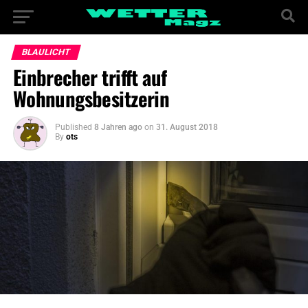
BLAULICHT
Einbrecher trifft auf
Wohnungsbesitzerin
Published
8 Jahren ago
on
31. August 2018
By
ots