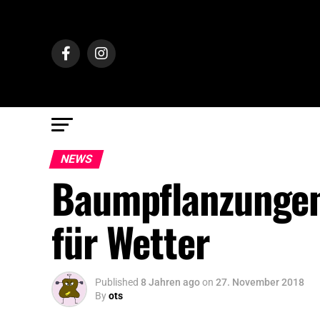
NEWS
Baumpflanzungen 
für Wetter
Published
8 Jahren ago
on
27. November 2018
By
ots