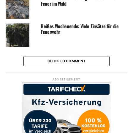
Feuer im Wald
ordnungsgemäßen Entsorgung zugeführt. Weitere
Maßnahmen waren nicht erforderlich, sodass der Einsatz
nach einer guten Stunde beendet werden konnte.
Heißes Wochenende: Viele Einsätze für die
Feuerwehr
ADVERTISEMENT
Foto: Feuerwehr
CLICK TO COMMENT
ADVERTISEMENT
RELATED TOPICS:
BLAULICHT
FEUERWEHR
NEWS
UP NEXT
Aktion von Polizei und Kita-Kindern: Hier gilt Tempo 30!
DON'T MISS
Feuer im Müllauto – Was da wohl drin war?