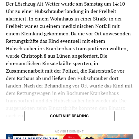
Der Löschzug Alt-Wetter wurde am Samstag um 14:10
Uhr zu einer Hubschrauberlandung in der Freiheit
alarmiert. In einem Wohnhaus in einer Straße in der
Freiheit war es zu einem medizinischen Notfall mit
einem Kleinkind gekommen. Da die vor Ort anwesenden
Rettungskräfte das Kind eventuell mit einem
Hubschrauber ins Krankenhaus transportieren wollten,
wurde Christoph 8 aus Lünen angefordert. Die
ehrenamtlichen Einsatzkräfte sperrten, in
Zusammenarbeit mit der Polizei, die Kaiserstraße vor
dem Rathaus ab und ließen den Hubschrauber dort
landen. Nach der Behandlung vor Ort wurde das Kind mit
dem Rettungswagen in ein Bochumer Krankenhaus
transportiert und der Hubschrauber hob wieder ab. Die
ausgerückten zehn Einsatzkräfte konnten den Einsatz
nach einer guten Stunde beenden.
CONTINUE READING
Während der Dauer der Sperrung wurden die
ADVERTISEMENT
Einsatzkräfte von einer Anwohnerin, als Dank für die