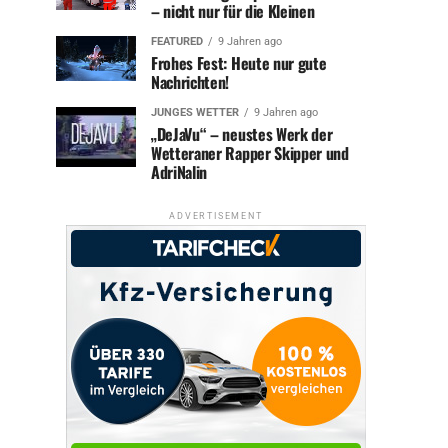
– nicht nur für die Kleinen
FEATURED
9 Jahren ago
Frohes Fest: Heute nur gute
Nachrichten!
JUNGES WETTER
9 Jahren ago
„DeJaVu“ – neustes Werk der
Wetteraner Rapper Skipper und
AdriNalin
ADVERTISEMENT