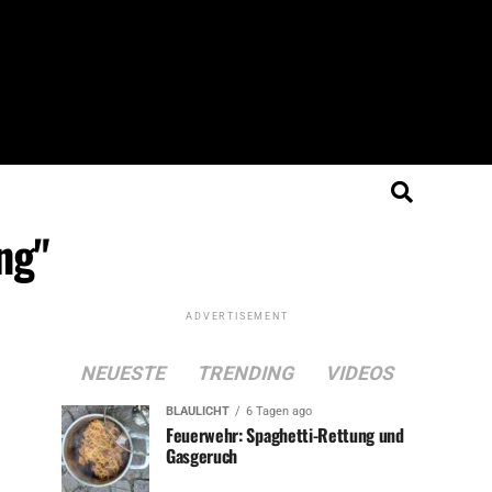
ng"
ADVERTISEMENT
NEUESTE
TRENDING
VIDEOS
BLAULICHT
6 Tagen ago
Feuerwehr: Spaghetti-Rettung und
Gasgeruch