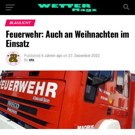
BLAULICHT
Feuerwehr: Auch an Weihnachten im
Einsatz
Published
4 Jahren ago
on
27. Dezember 2022
By
ots