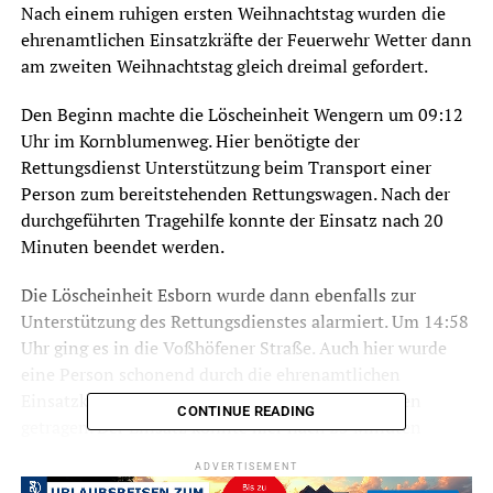
Nach einem ruhigen ersten Weihnachtstag wurden die
ehrenamtlichen Einsatzkräfte der Feuerwehr Wetter dann
am zweiten Weihnachtstag gleich dreimal gefordert.
Den Beginn machte die Löscheinheit Wengern um 09:12
Uhr im Kornblumenweg. Hier benötigte der
Rettungsdienst Unterstützung beim Transport einer
Person zum bereitstehenden Rettungswagen. Nach der
durchgeführten Tragehilfe konnte der Einsatz nach 20
Minuten beendet werden.
Die Löscheinheit Esborn wurde dann ebenfalls zur
Unterstützung des Rettungsdienstes alarmiert. Um 14:58
Uhr ging es in die Voßhöfener Straße. Auch hier wurde
eine Person schonend durch die ehrenamtlichen
Einsatzkräfte zum bereitstehenden Rettungswagen
CONTINUE READING
getragen. Der Einsatz konnte hier nach 25 Minuten
beendet werden.
ADVERTISEMENT