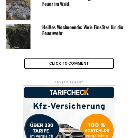
Feuer im Wald
UP NEXT
Einbruch in Einfamilienhaus – Schmuck geklaut
DON'T MISS
Heißes Wochenende: Viele Einsätze für die
Einbruch in Einfamilienhaus
Feuerwehr
CLICK TO COMMENT
ADVERTISEMENT