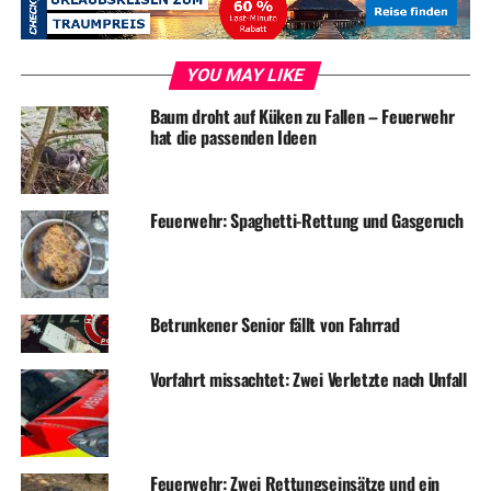
Die Löscheinheit Grundschöttel wurde um 17:15 Uhr zu
einer Person hinter verschlossener Wohnungstür in der
Straße „An der Windecke“ alarmiert. Die Person wurde
YOU MAY LIKE
schon einige Zeit nicht mehr gesehen. Durch die
Einsatzkräfte wurde die Wohnungstür mit
Baum droht auf Küken zu Fallen – Feuerwehr
hat die passenden Ideen
Spezialwerkzeug geöffnet. Leider kam für die Person jede
Hilfe zu spät. Die Einsatzstelle wurde an den
Rettungsdienst und die Polizei übergeben. Die Feuerwehr
Feuerwehr: Spaghetti-Rettung und Gasgeruch
beendete den Einsatz nach 20 Minuten.
Betrunkener Senior fällt von Fahrrad
ADVERTISEMENT
Symbolfoto / Archiv
Vorfahrt missachtet: Zwei Verletzte nach Unfall
RELATED TOPICS:
BLAULICHT
FEUERWEHR
NEWS
Feuerwehr: Zwei Rettungseinsätze und ein