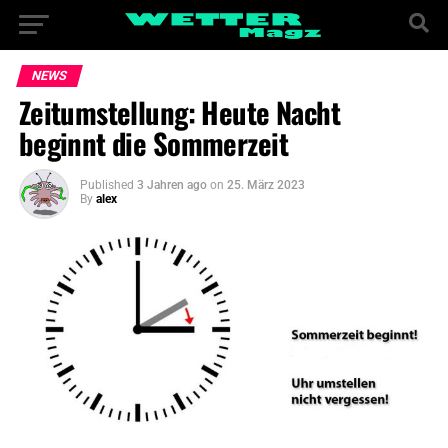
NEWS
Zeitumstellung: Heute Nacht
beginnt die Sommerzeit
Published
3 Jahren ago
on
25. März 2023
By
alex