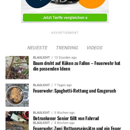
Fahrbahn wurde anschließend noch mit dem
Schnellangriff gereinigt. Der Einsatz konnte nach 40
Minuten beendet werden.
Die Löscheinheit Alt-Wetter wurde um 08:13 Uhr zu
ADVERTISEMENT
einem Unwettereinsatz in der Wilhelmstraße alarmiert.
Hier war ein Ast auf einen Gehweg gestürzt und weitere
NEUESTE
TRENDING
VIDEOS
Äste drohten abzustürzen. Diese wurden mit einer
Teleskop-Astsäge entfernt. Die Fahrbahn und der Gehweg
BLAULICHT
13 Stunden ago
Baum droht auf Küken zu Fallen – Feuerwehr hat
wurden anschließend gereinigt und der Einsatz dann
die passenden Ideen
nach 30 Minuten beendet.
BLAULICHT
7 Tagen ago
Feuerwehr: Spaghetti-Rettung und Gasgeruch
Symbolfoto / Archiv
BLAULICHT
3 Wochen ago
Betrunkener Senior fällt von Fahrrad
BLAULICHT
4 Wochen ago
Feuerwehr: Zwei Rettungseinsätze und ein Feuer
ADVERTISEMENT