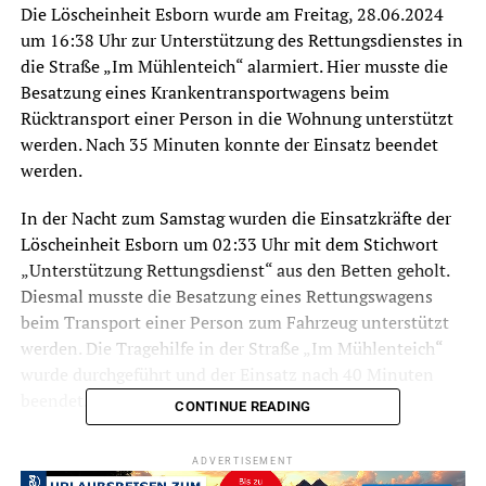
Die Löscheinheit Esborn wurde am Freitag, 28.06.2024
um 16:38 Uhr zur Unterstützung des Rettungsdienstes in
die Straße „Im Mühlenteich“ alarmiert. Hier musste die
Besatzung eines Krankentransportwagens beim
Rücktransport einer Person in die Wohnung unterstützt
werden. Nach 35 Minuten konnte der Einsatz beendet
werden.
In der Nacht zum Samstag wurden die Einsatzkräfte der
Löscheinheit Esborn um 02:33 Uhr mit dem Stichwort
„Unterstützung Rettungsdienst“ aus den Betten geholt.
Diesmal musste die Besatzung eines Rettungswagens
beim Transport einer Person zum Fahrzeug unterstützt
werden. Die Tragehilfe in der Straße „Im Mühlenteich“
wurde durchgeführt und der Einsatz nach 40 Minuten
beendet.
CONTINUE READING
Die Löscheinheit Grundschöttel wurde am Samstag,
ADVERTISEMENT
29.06.2024 um 13:46 Uhr in die Karl-Siepmann-Straße