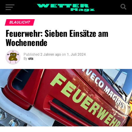
BLAULICHT
Feuerwehr: Sieben Einsätze am
Wochenende
Published
2 Jahren ago
on
1. Juli 2024
By
ots