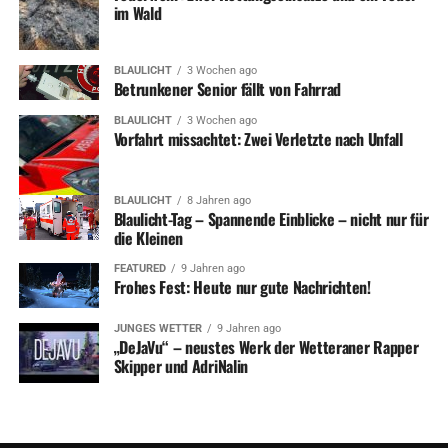
im Wald
RELATED TOPICS:
BLAULICHT
FEUERWEHR
NEWS
UP NEXT
BLAULICHT
3 Wochen ago
Bahnhofstraße: Wohnhaus nach Feuer unbewohnbar
Betrunkener Senior fällt von Fahrrad
DON'T MISS
BLAULICHT
3 Wochen ago
Feuerwehr: Allerlei kleinere Einsätze für die Feuerwehr
Vorfahrt missachtet: Zwei Verletzte nach Unfall
BLAULICHT
8 Jahren ago
Blaulicht-Tag – Spannende Einblicke – nicht nur für
die Kleinen
FEATURED
9 Jahren ago
Frohes Fest: Heute nur gute Nachrichten!
JUNGES WETTER
9 Jahren ago
„DeJaVu“ – neustes Werk der Wetteraner Rapper
Skipper und AdriNalin