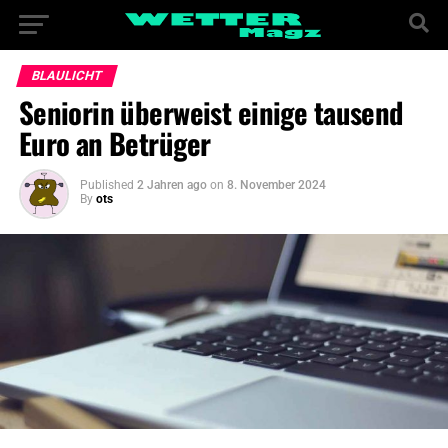
BLAULICHT
Seniorin überweist einige tausend
Euro an Betrüger
Published
2 Jahren ago
on
8. November 2024
By
ots