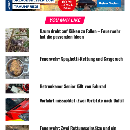
YOU MAY LIKE
RELATED TOPICS:
BETRUG
BLAULICHT
NEWS
Baum droht auf Küken zu Fallen – Feuerwehr
UP NEXT
hat die passenden Ideen
Feuer in Wäscherei – Feuerwehrmann verletzt
DON'T MISS
Autofahrer bei Unfall verletzt
Feuerwehr: Spaghetti-Rettung und Gasgeruch
Betrunkener Senior fällt von Fahrrad
Vorfahrt missachtet: Zwei Verletzte nach Unfall
Feuerwehr: Zwei Rettungseinsätze und ein