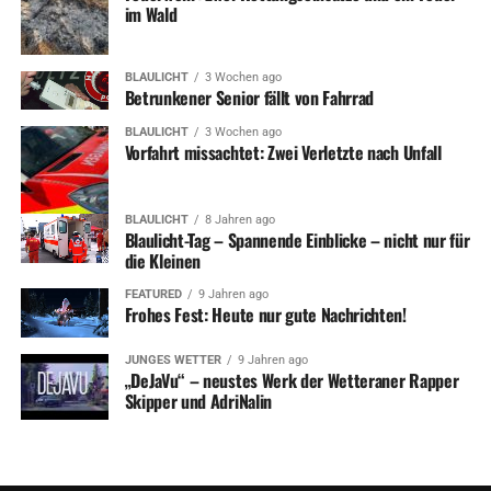
im Wald
BLAULICHT
3 Wochen ago
Betrunkener Senior fällt von Fahrrad
BLAULICHT
3 Wochen ago
Vorfahrt missachtet: Zwei Verletzte nach Unfall
BLAULICHT
8 Jahren ago
Blaulicht-Tag – Spannende Einblicke – nicht nur für
die Kleinen
FEATURED
9 Jahren ago
Frohes Fest: Heute nur gute Nachrichten!
JUNGES WETTER
9 Jahren ago
„DeJaVu“ – neustes Werk der Wetteraner Rapper
Skipper und AdriNalin