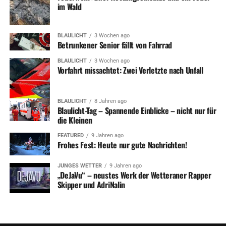
im Wald
BLAULICHT
3 Wochen ago
Betrunkener Senior fällt von Fahrrad
BLAULICHT
3 Wochen ago
Vorfahrt missachtet: Zwei Verletzte nach Unfall
BLAULICHT
8 Jahren ago
Blaulicht-Tag – Spannende Einblicke – nicht nur für
die Kleinen
FEATURED
9 Jahren ago
Frohes Fest: Heute nur gute Nachrichten!
JUNGES WETTER
9 Jahren ago
„DeJaVu“ – neustes Werk der Wetteraner Rapper
Skipper und AdriNalin