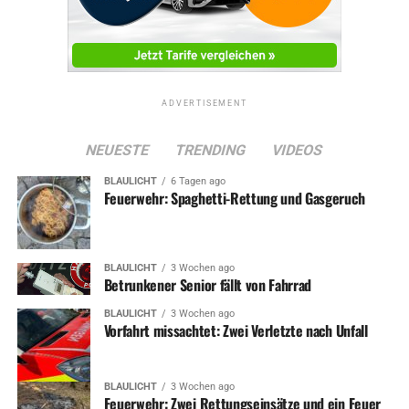
ADVERTISEMENT
NEUESTE
TRENDING
VIDEOS
BLAULICHT
6 Tagen ago
Feuerwehr: Spaghetti-Rettung und Gasgeruch
BLAULICHT
3 Wochen ago
Betrunkener Senior fällt von Fahrrad
BLAULICHT
3 Wochen ago
Vorfahrt missachtet: Zwei Verletzte nach Unfall
BLAULICHT
3 Wochen ago
Feuerwehr: Zwei Rettungseinsätze und ein Feuer