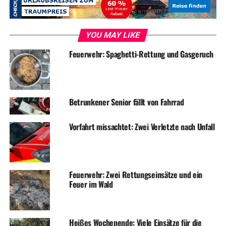
YOU MAY LIKE
ADVERTISEMENT
RELATED TOPICS:
BLAULICHT
FEUERWEHR
NEWS
Feuerwehr: Spaghetti-Rettung und Gasgeruch
UNFALL
UP NEXT
Skaterplatz: Idioten zünden Mülltonne an
Betrunkener Senior fällt von Fahrrad
DON'T MISS
Qualmende Deckenleuchte ruft Feuerwehr auf den Plan
Vorfahrt missachtet: Zwei Verletzte nach Unfall
Feuerwehr: Zwei Rettungseinsätze und ein
Feuer im Wald
Heißes Wochenende: Viele Einsätze für die