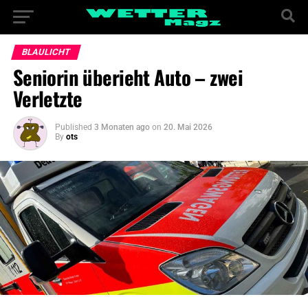
BLAULICHT
Seniorin überieht Auto – zwei
Verletzte
Published
3 Monaten ago
on
20. Mai 2026
By
ots