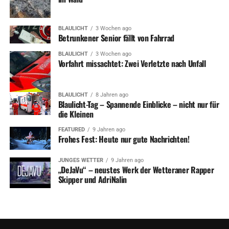
helfen in solchen Situationen nicht weiter – die
Einsatzkräfte handeln nicht willkürlich, sondern sorgen
unter oftmals schwierigen Bedingungen für die
BLAULICHT
3 Wochen ago
Betrunkener Senior fällt von Fahrrad
Sicherheit der Bevölkerung und einen reibungslosen
Einsatzablauf. Jede Missachtung von Absperrungen
BLAULICHT
3 Wochen ago
Vorfahrt missachtet: Zwei Verletzte nach Unfall
gefährdet Menschen und erschwert die Arbeit der
Feuerwehr erheblich.
BLAULICHT
8 Jahren ago
Blaulicht-Tag – Spannende Einblicke – nicht nur für
die Kleinen
Foto: Feuerwehr
FEATURED
9 Jahren ago
Frohes Fest: Heute nur gute Nachrichten!
JUNGES WETTER
9 Jahren ago
„DeJaVu“ – neustes Werk der Wetteraner Rapper
Skipper und AdriNalin
ADVERTISEMENT
RELATED TOPICS:
BLAULICHT
FEATURED
FEUERWEHR
NEWS
UP NEXT