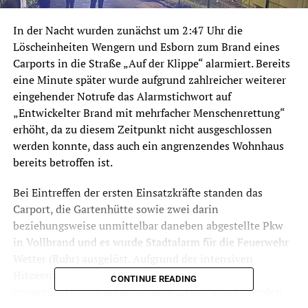
In der Nacht wurden zunächst um 2:47 Uhr die
Löscheinheiten Wengern und Esborn zum Brand eines
Carports in die Straße „Auf der Klippe“ alarmiert. Bereits
eine Minute später wurde aufgrund zahlreicher weiterer
eingehender Notrufe das Alarmstichwort auf
„Entwickelter Brand mit mehrfacher Menschenrettung“
erhöht, da zu diesem Zeitpunkt nicht ausgeschlossen
werden konnte, dass auch ein angrenzendes Wohnhaus
bereits betroffen ist.
Bei Eintreffen der ersten Einsatzkräfte standen das
Carport, die Gartenhütte sowie zwei darin
beziehungsweise unmittelbar daneben abgestellte Pkw
in Vollbrand und es wurde Stadtalarm für die Feuerwehr
Wetter (Ruhr) ausgelöst. Aufgrund der intensiven
Hitzeentwicklung richteten die ersten Kräfte
CONTINUE READING
unverzüglich eine Riegelstellung zu den angrenzenden
Gebäuden ein, um eine Ausbreitung des Feuers zu