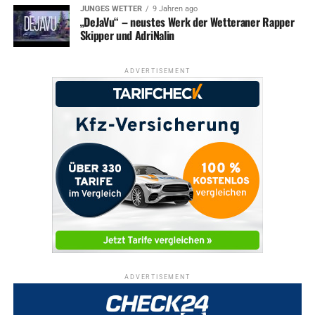
JUNGES WETTER
9 Jahren ago
„DeJaVu“ – neustes Werk der Wetteraner Rapper
Skipper und AdriNalin
ADVERTISEMENT
ADVERTISEMENT