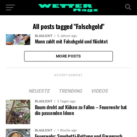
All posts tagged "Falschgeld"
BLAULICHT
5 Jahren ago
Mann zahlt mit Falschgeld und flüchtet
MORE POSTS
ADVERTISEMENT
NEUESTE
TRENDING
VIDEOS
BLAULICHT
3 Tagen ago
Baum droht auf Küken zu Fallen – Feuerwehr hat
die passenden Ideen
BLAULICHT
1 Woche ago
Feuerwehr: Spaghetti-Rettung und Gasgeruch