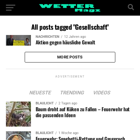
All posts tagged "Gesellschaft"
NACHRICHTEN
12 Jahren ago
Aktion gegen häusliche Gewalt
MORE POSTS
ADVERTISEMENT
NEUESTE
TRENDING
VIDEOS
BLAULICHT
2 Tagen ago
Baum droht auf Küken zu Fallen – Feuerwehr hat
die passenden Ideen
BLAULICHT
1 Woche ago
Feuerwehr: Spaghetti-Rettung und Gasgeruch