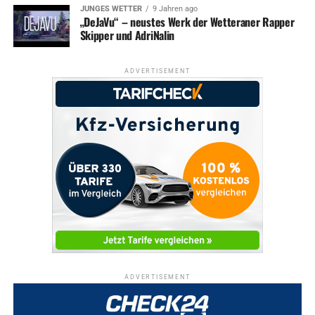
JUNGES WETTER
9 Jahren ago
„DeJaVu“ – neustes Werk der Wetteraner Rapper
Skipper und AdriNalin
ADVERTISEMENT
ADVERTISEMENT