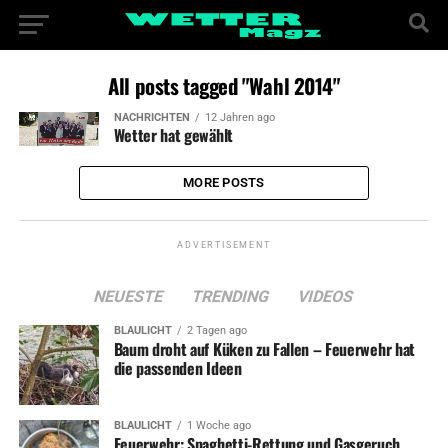
All posts tagged "Wahl 2014"
NACHRICHTEN
12 Jahren ago
Wetter hat gewählt
MORE POSTS
ADVERTISEMENT
NEUESTE
TRENDING
VIDEOS
BLAULICHT
2 Tagen ago
Baum droht auf Küken zu Fallen – Feuerwehr hat
die passenden Ideen
BLAULICHT
1 Woche ago
Feuerwehr: Spaghetti-Rettung und Gasgeruch