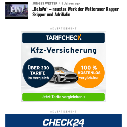
JUNGES WETTER
9 Jahren ago
„DeJaVu“ – neustes Werk der Wetteraner Rapper
Skipper und AdriNalin
ADVERTISEMENT
ADVERTISEMENT