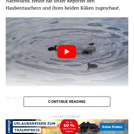
Nachwuchs. Heute hat unser Reporter den
Haubentauchern und ihren beiden Küken zugeschaut.
RELATED TOPICS:
CONTINUE READING
UP NEXT
Fertig!
ADVERTISEMENT
DON'T MISS
Schapp(s)schuss des Tages