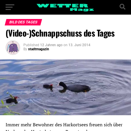
BILD DES TAGES
(Video-)Schnappschuss des Tages
Published
12 Jahren ago
on
13. Juni 2014
By
stadtmagazin
Immer mehr Bewohner des Harkortsees freuen sich über