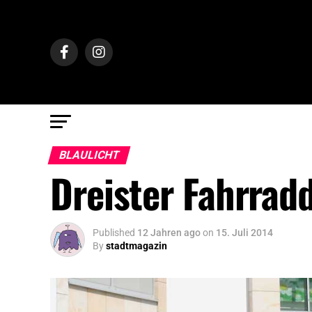
BLAULICHT
Dreister Fahrrad
Published
12 Jahren ago
on
15. Juli 2014
By
stadtmagazin