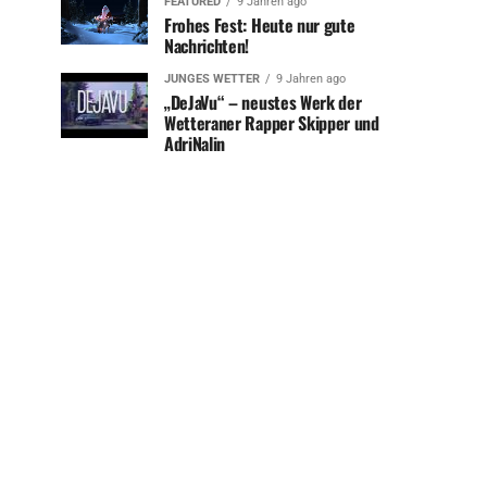
FEATURED
9 Jahren ago
Frohes Fest: Heute nur gute
Nachrichten!
JUNGES WETTER
9 Jahren ago
„DeJaVu“ – neustes Werk der
Wetteraner Rapper Skipper und
AdriNalin