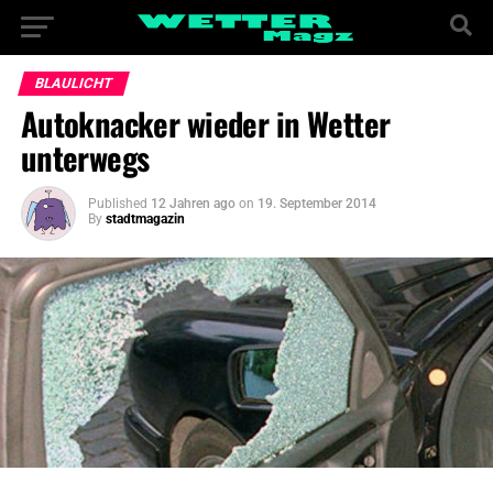
BLAULICHT
Autoknacker wieder in Wetter
unterwegs
Published
12 Jahren ago
on
19. September 2014
By
stadtmagazin