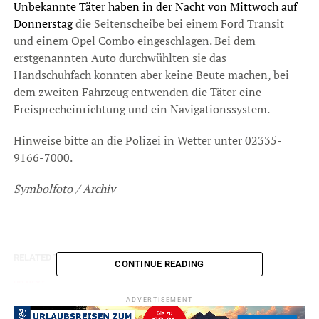
Unbekannte Täter haben in der Nacht von Mittwoch auf
Donnerstag
die Seitenscheibe bei einem Ford Transit
und einem Opel Combo eingeschlagen. Bei dem
erstgenannten Auto durchwühlten sie das
Handschuhfach konnten aber keine Beute machen, bei
dem zweiten Fahrzeug entwenden die Täter eine
Freisprecheinrichtung und ein Navigationssystem.
Hinweise bitte an die Polizei in Wetter unter 02335-
9166-7000.
Symbolfoto / Archiv
RELATED TOPICS:
BLAULICHT
CONTINUE READING
UP NEXT
Mehrere Einbrüche am helligten Tag
ADVERTISEMENT