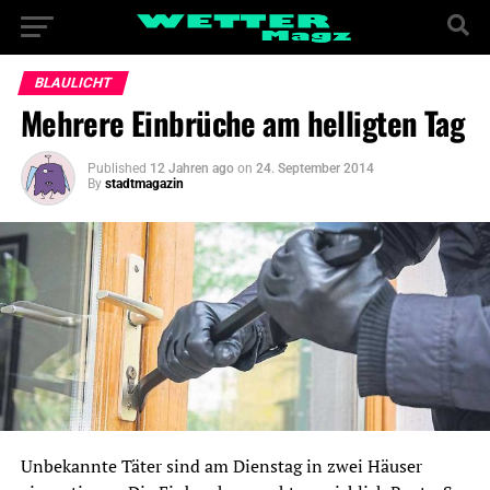
BLAULICHT
Mehrere Einbrüche am helligten Tag
Published
12 Jahren ago
on
24. September 2014
By
stadtmagazin
Unbekannte Täter sind am Dienstag in zwei Häuser