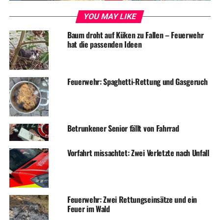
DON'T MISS
YOU MAY LIKE
Landrat tritt im nächsten Jahr nicht mehr an
Baum droht auf Küken zu Fallen – Feuerwehr
hat die passenden Ideen
Feuerwehr: Spaghetti-Rettung und Gasgeruch
Betrunkener Senior fällt von Fahrrad
Vorfahrt missachtet: Zwei Verletzte nach Unfall
Feuerwehr: Zwei Rettungseinsätze und ein
Feuer im Wald