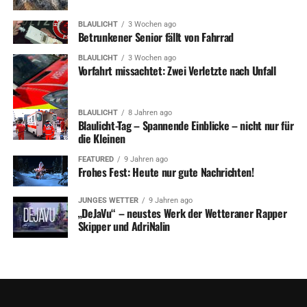
BLAULICHT
3 Wochen ago
Betrunkener Senior fällt von Fahrrad
BLAULICHT
3 Wochen ago
Vorfahrt missachtet: Zwei Verletzte nach Unfall
BLAULICHT
8 Jahren ago
Blaulicht-Tag – Spannende Einblicke – nicht nur für
die Kleinen
FEATURED
9 Jahren ago
Frohes Fest: Heute nur gute Nachrichten!
JUNGES WETTER
9 Jahren ago
„DeJaVu“ – neustes Werk der Wetteraner Rapper
Skipper und AdriNalin