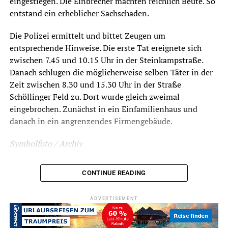
eingestiegen. Die Einbrecher machten reichlich Beute. So
entstand ein erheblicher Sachschaden.
Die Polizei ermittelt und bittet Zeugen um
entsprechende Hinweise. Die erste Tat ereignete sich
zwischen 7.45 und 10.15 Uhr in der Steinkampstraße.
Danach schlugen die möglicherweise selben Täter in der
Zeit zwischen 8.30 und 15.30 Uhr in der Straße
Schöllinger Feld zu. Dort wurde gleich zweimal
eingebrochen. Zunächst in ein Einfamilienhaus und
danach in ein angrenzendes Firmengebäude.
Symbolfoto / Archiv
CONTINUE READING
RELATED TOPICS:
BLAULICHT
NEWS
ADVERTISEMENT
UP NEXT
Betrunkener greift Polizisten an