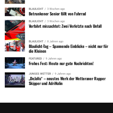
BLAULICHT
3 Wochen ago
Betrunkener Senior fällt von Fahrrad
BLAULICHT
3 Wochen ago
Vorfahrt missachtet: Zwei Verletzte nach Unfall
BLAULICHT
8 Jahren ago
Blaulicht-Tag – Spannende Einblicke – nicht nur für
die Kleinen
FEATURED
9 Jahren ago
Frohes Fest: Heute nur gute Nachrichten!
JUNGES WETTER
9 Jahren ago
„DeJaVu“ – neustes Werk der Wetteraner Rapper
Skipper und AdriNalin