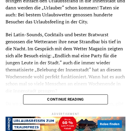
bringen einfach den Urlaubsstrand in die Innenstadt und
dann werden die „Urlauber“ schon kommen! Taten sie
auch: Bei bestem Urlaubswetter genossen hunderte
Besucher das Urlaubsfeeling in der City.
Bei Latin-Sounds, Cocktails und bester Bratwurst
genossen die Wetteraner ihre neue Strandbar bis tief in
die Nacht. Im Gespräch mit dem Wetter Magazin zeigten
sich alle Besuch einig: „Endlich mal eine Party für die
jungen Leute in der Stadt.“ auch die immer wieder
thematisierte „Belebung der Innenstadt“ hat an diesem
Wochenende wohl perfekt funktioniert. Wann hat es auch
schon mal so viele Menschen an einem Wochenende in
die Innenstadt gezogen?
CONTINUE READING
Da wo ganz viele Leute Spaß bis in die Nacht haben, gibt
es auch immer wieder Menschen, die alles so schrecklich
ADVERTISEMENT
finden, dass sie gleich zum Spielverderber werden. So
war es wohl auch am Samstagabend, als ein Anwohner