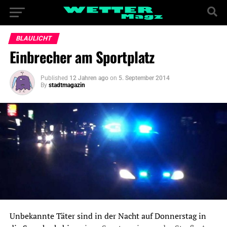
BLAULICHT
Einbrecher am Sportplatz
Published
12 Jahren ago
on
5. September 2014
By
stadtmagazin
Unbekannte Täter sind in der Nacht auf Donnerstag in