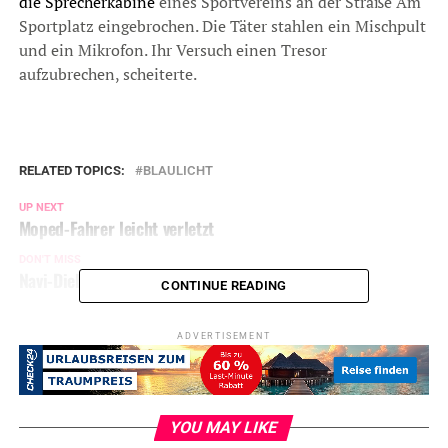
die Sprecherkabine
eines Sportvereins an der Straße Am
Sportplatz eingebrochen. Die Täter stahlen ein Mischpult
und ein Mikrofon. Ihr Versuch einen Tresor
aufzubrechen, scheiterte.
RELATED TOPICS:
BLAULICHT
UP NEXT
Moped-Fahrer leicht verletzt
DON'T MISS
Navi-Diebe haben wieder zugeschlagen
CONTINUE READING
ADVERTISEMENT
YOU MAY LIKE