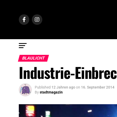
BLAULICHT
Industrie-Einbre
Published
12 Jahren ago
on
16. September 2014
By
stadtmagazin