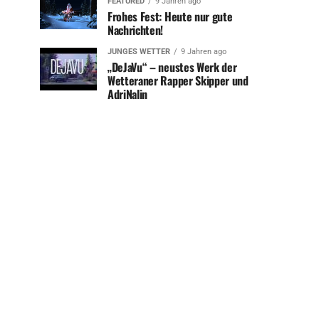
FEATURED
9 Jahren ago
Frohes Fest: Heute nur gute
Nachrichten!
JUNGES WETTER
9 Jahren ago
„DeJaVu“ – neustes Werk der
Wetteraner Rapper Skipper und
AdriNalin