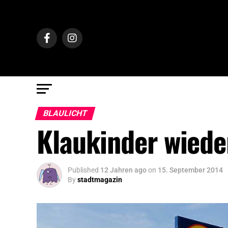
BLAULICHT
Klaukinder wiede
Published
12 Jahren ago
on
15. September 2014
By
stadtmagazin