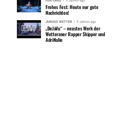
FEATURED
9 Jahren ago
Frohes Fest: Heute nur gute
Nachrichten!
JUNGES WETTER
9 Jahren ago
„DeJaVu“ – neustes Werk der
Wetteraner Rapper Skipper und
AdriNalin