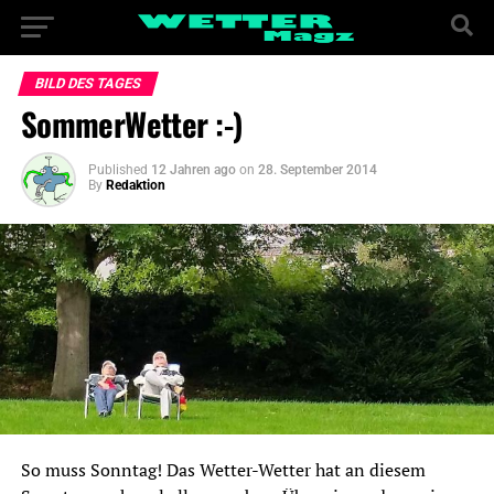
BILD DES TAGES
SommerWetter :-)
Published
12 Jahren ago
on
28. September 2014
By
Redaktion
So muss Sonntag! Das Wetter-Wetter hat an diesem